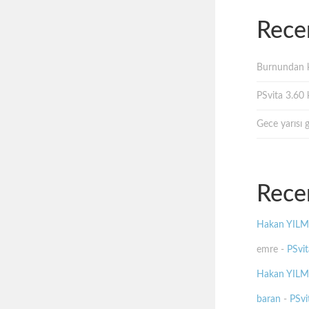
Rece
Burnundan k
PSvita 3.60 k
Gece yarısı 
Rece
Hakan YIL
emre
-
PSvit
Hakan YIL
baran
-
PSvit