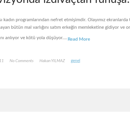
ı kadın programlarından nefret etmişimdir. Olayımız ekranlarda 
 bayan bütün mal varlığını satım erkeğin memleketine gidiyor ve o
ını anlıyor ve kötü yola düşüyor….
Read More
011
No Comments
Hakan YILMAZ
genel