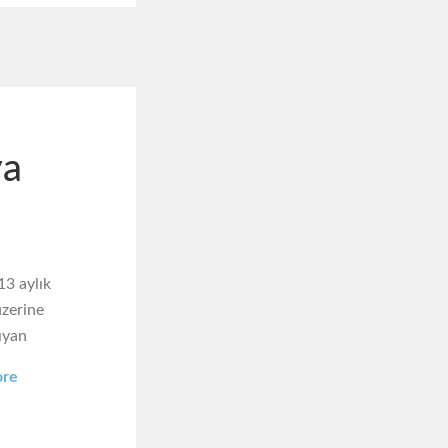
ya
13 aylık
üzerine
ıyan
ore