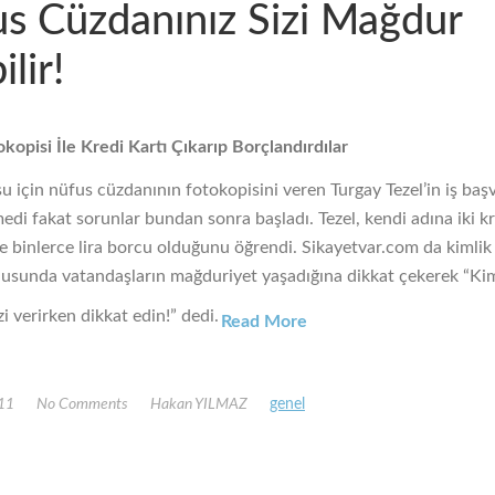
s Cüzdanınız Sizi Mağdur
lir!
kopisi İle Kredi Kartı Çıkarıp Borçlandırdılar
u için nüfus cüzdanının fotokopisini veren Turgay Tezel’in iş ba
edi fakat sorunlar bundan sonra başladı. Tezel, kendi adına iki kr
ve binlerce lira borcu olduğunu öğrendi. Sikayetvar.com da kimlik 
konusunda vatandaşların mağduriyet yaşadığına dikkat çekerek “Ki
i verirken dikkat edin!” dedi.
Read More
011
No Comments
Hakan YILMAZ
genel