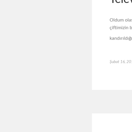
Oldum olas
çiftimizin
kandırıldığ
Şubat 16, 2