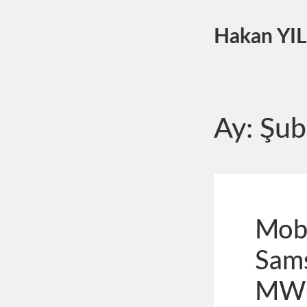
Hakan YI
Ay:
Şub
Mobi
Sams
MW