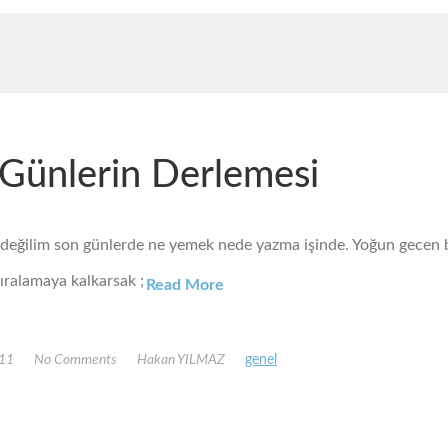
Günlerin Derlemesi
ı değilim son günlerde ne yemek nede yazma işinde. Yoğun gecen 
ıralamaya kalkarsak ;
Read More
011
No Comments
Hakan YILMAZ
genel