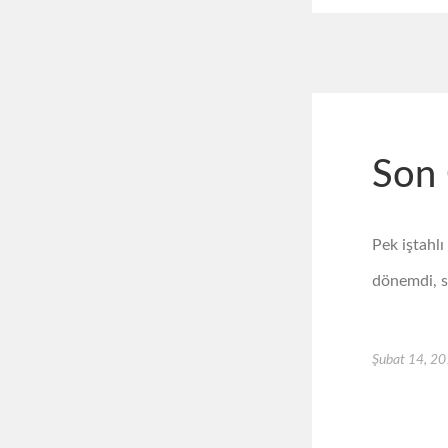
Son 
Pek iştahl
dönemdi, s
Şubat 14, 2