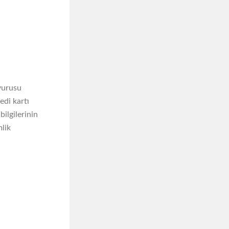
şvurusu
edi kartı
bilgilerinin
mlik