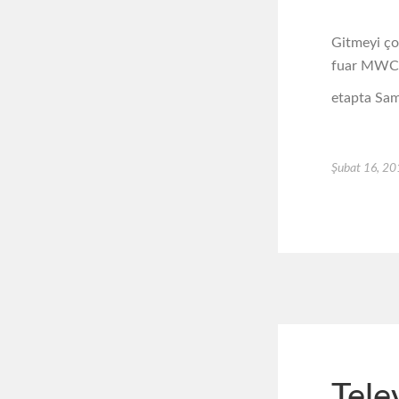
Gitmeyi çok
fuar MWC. 
etapta Sam
Şubat 16, 2
Tele