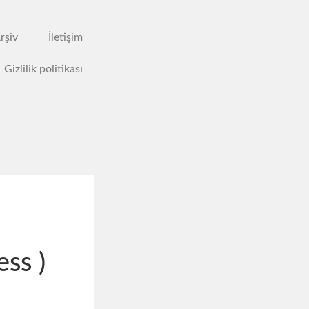
rşiv
İletişim
Gizlilik politikası
ss )