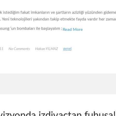
 istediğim fakat imkanların ve şartların azizliği yüzünden gidem
Yeni teknolojileri yakından takip etmekte fayda vardır her zaman
sung ‘un bombaları ile başlayalım ;
Read More
011
No Comments
Hakan YILMAZ
genel
vizyonda izdivaçtan fuhuşa!