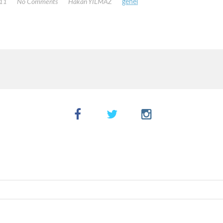
011
No Comments
Hakan YILMAZ
genel