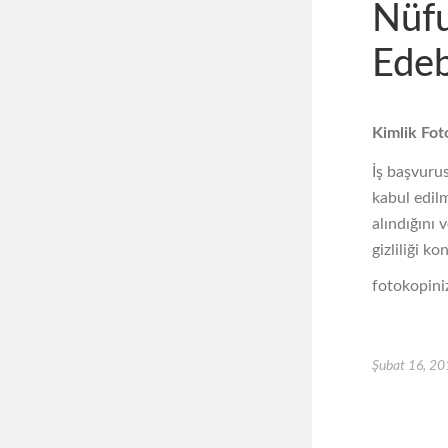
Nüfu
Edebi
Kimlik Foto
İş başvurus
kabul edilm
alındığını 
gizliliği 
fotokopiniz
Şubat 16, 2