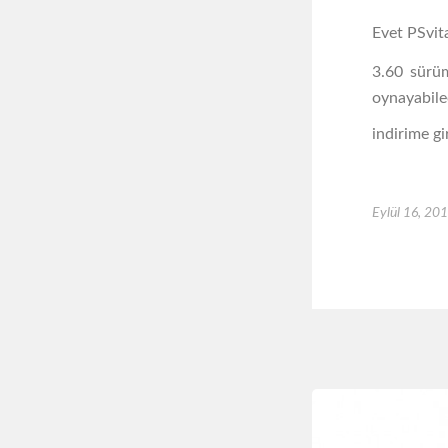
Evet PSvita
3.60 sürüm
oynayabile
indirime gi
Eylül 16, 20