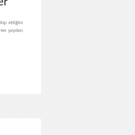
er
kip ettiğim
 Her şeyden