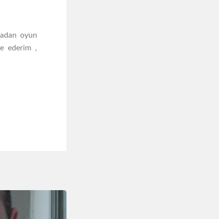
lmadan oyun
ye ederim ,