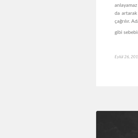
anlayamaz 
da artarak
çağrılır. A
gibi sebeb
Eylül 26, 20