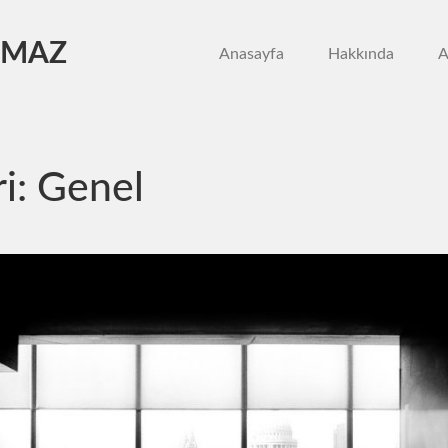
LMAZ
Anasayfa
Hakkında
A
i:
Genel