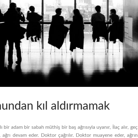
undan kıl aldırmamak
ı bir adam bir sabah müthiş bir baş ağrısıyla uyanır, İlaç alır, geç
, ağrı devam eder. Doktor çağrılır. Doktor muayene eder, ağrın