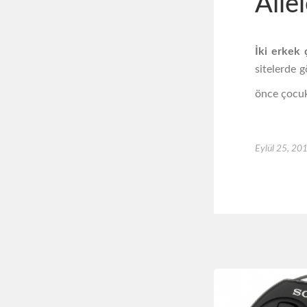
Aile
İki erkek
sitelerde 
önce çocuk
Eylül 25, 20