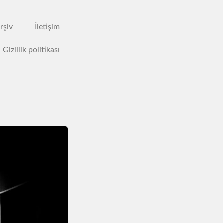
rşiv
İletişim
Gizlilik politikası