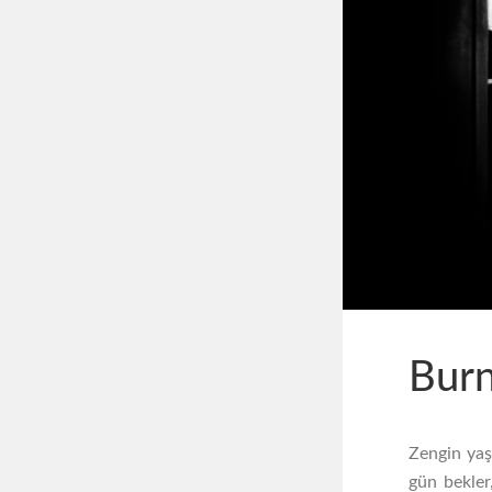
Burn
Zengin yaşl
gün bekler