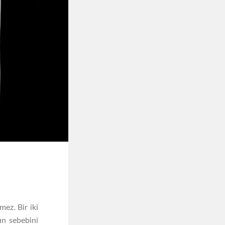
mez. Bir iki
ın sebebini