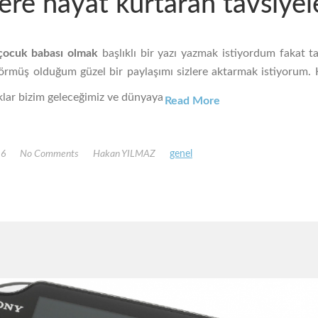
lere hayat kurtaran tavsiyel
 çocuk babası olmak
başlıklı bir yazı yazmak istiyordum fakat ta
görmüş olduğum güzel bir paylaşımı sizlere aktarmak istiyorum.
lar bizim geleceğimiz ve dünyaya
Read More
16
No Comments
Hakan YILMAZ
genel