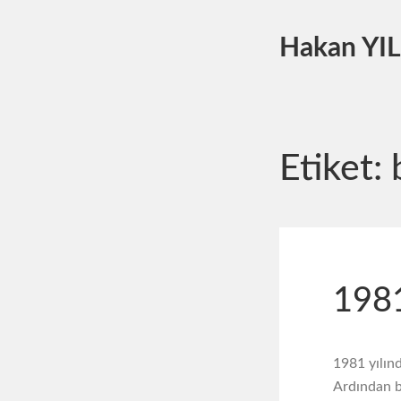
Hakan YI
Etiket:
1981
1981 yılınd
Ardından b