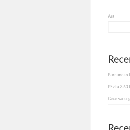
Ara
Rece
Burnundan k
PSvita 3.60 k
Gece yarısı 
Rece