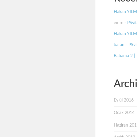
Hakan YIL
emre
-
PSvit
Hakan YIL
baran
-
PSvit
Babama 2 |
Arch
Eylül 2016
Ocak 2014
Haziran 20