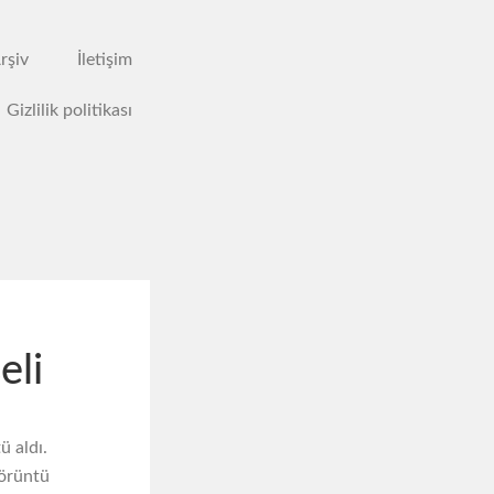
rşiv
İletişim
Gizlilik politikası
eli
ü aldı.
görüntü