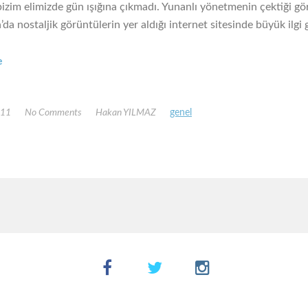
bizim elimizde gün ışığına çıkmadı. Yunanlı yönetmenin çektiği gö
da nostaljik görüntülerin yer aldığı internet sitesinde büyük ilgi 
e
011
No Comments
Hakan YILMAZ
genel