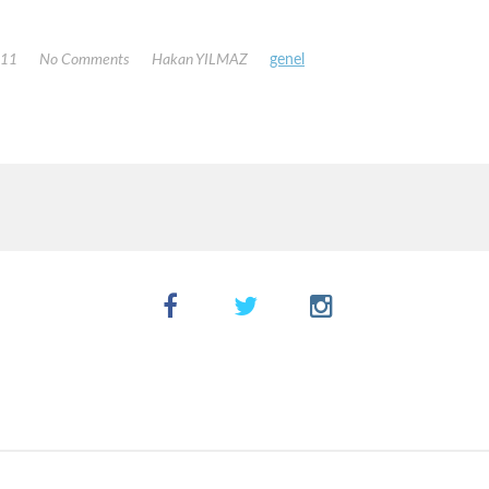
011
No Comments
Hakan YILMAZ
genel