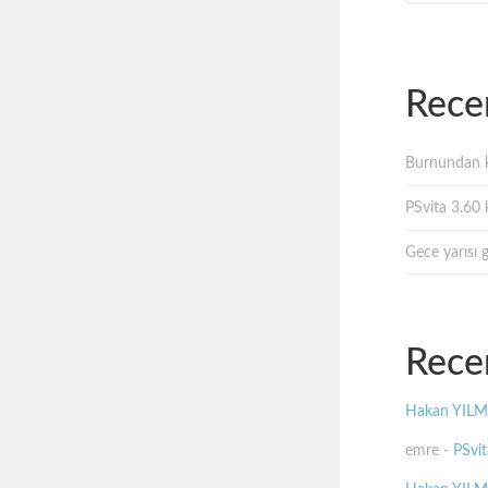
Rece
Burnundan k
PSvita 3.60 k
Gece yarısı 
Rece
Hakan YIL
emre
-
PSvit