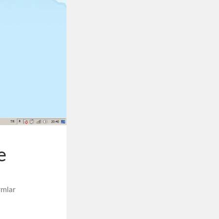
e
rmlar