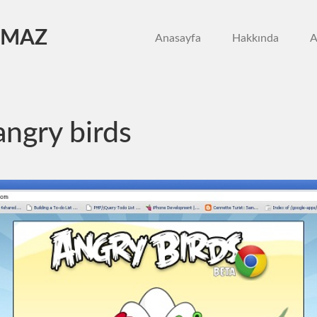
LMAZ
Anasayfa
Hakkında
A
angry birds