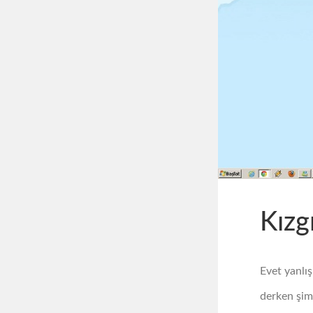
Kızg
Evet yanlı
derken şim